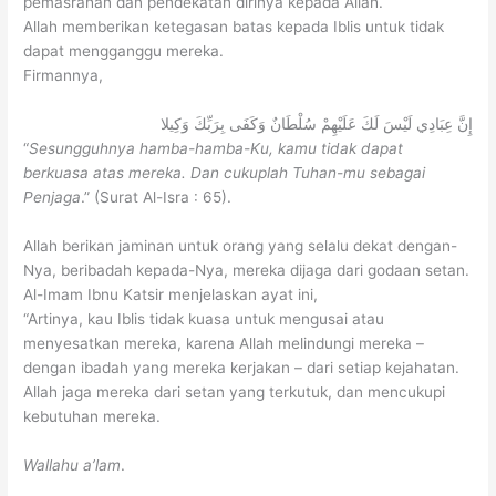
pemasrahan dan pendekatan dirinya kepada Allah.
Allah memberikan ketegasan batas kepada Iblis untuk tidak
dapat mengganggu mereka.
Firmannya,
إِنَّ عِبَادِي لَيْسَ لَكَ عَلَيْهِمْ سُلْطَانٌ وَكَفَى بِرَبِّكَ وَكِيلا
“
Sesungguhnya hamba-hamba-Ku, kamu tidak dapat
berkuasa atas mereka. Dan cukuplah Tuhan-mu sebagai
Penjaga
.” (Surat Al-Isra : 65).
Allah berikan jaminan untuk orang yang selalu dekat dengan-
Nya, beribadah kepada-Nya, mereka dijaga dari godaan setan.
Al-Imam Ibnu Katsir menjelaskan ayat ini,
“Artinya, kau Iblis tidak kuasa untuk mengusai atau
menyesatkan mereka, karena Allah melindungi mereka –
dengan ibadah yang mereka kerjakan – dari setiap kejahatan.
Allah jaga mereka dari setan yang terkutuk, dan mencukupi
kebutuhan mereka.
Wallahu a’lam
.