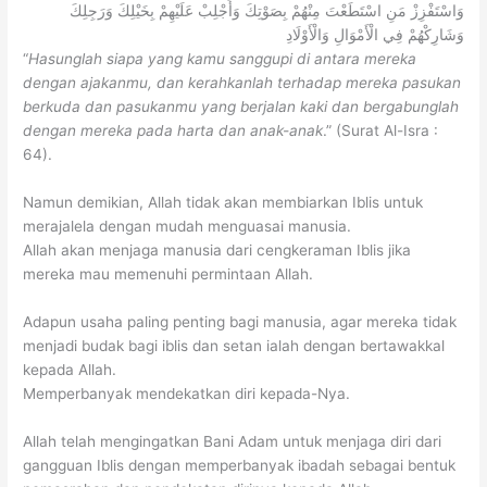
وَاسْتَفْزِزْ مَنِ اسْتَطَعْتَ مِنْهُمْ بِصَوْتِكَ وَأَجْلِبْ عَلَيْهِمْ بِخَيْلِكَ وَرَجِلِكَ
وَشَارِكْهُمْ فِي الْأَمْوَالِ وَالْأَوْلَادِ
“
Hasunglah siapa yang kamu sanggupi di antara mereka
dengan ajakanmu, dan kerahkanlah terhadap mereka pasukan
berkuda dan pasukanmu yang berjalan kaki dan bergabunglah
dengan mereka pada harta dan anak-anak
.” (Surat Al-Isra :
64).
Namun demikian, Allah tidak akan membiarkan Iblis untuk
merajalela dengan mudah menguasai manusia.
Allah akan menjaga manusia dari cengkeraman Iblis jika
mereka mau memenuhi permintaan Allah.
Adapun usaha paling penting bagi manusia, agar mereka tidak
menjadi budak bagi iblis dan setan ialah dengan bertawakkal
kepada Allah.
Memperbanyak mendekatkan diri kepada-Nya.
Allah telah mengingatkan Bani Adam untuk menjaga diri dari
gangguan Iblis dengan memperbanyak ibadah sebagai bentuk