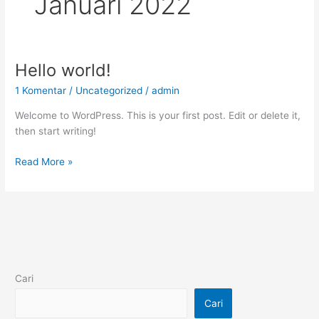
Januari 2022
Hello world!
1 Komentar
/
Uncategorized
/
admin
Welcome to WordPress. This is your first post. Edit or delete it,
then start writing!
Hello
Read More »
world!
Cari
Cari