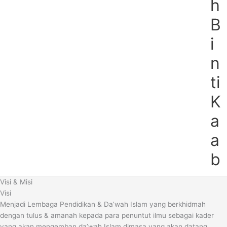
h
B
i
n
ti
K
a
a
b
Visi & Misi
Visi
Menjadi Lembaga Pendidikan & Da’wah Islam yang berkhidmah
dengan tulus & amanah kepada para penuntut ilmu sebagai kader
yang akan mengemban da’wah Islam dimasa yang akan datang.