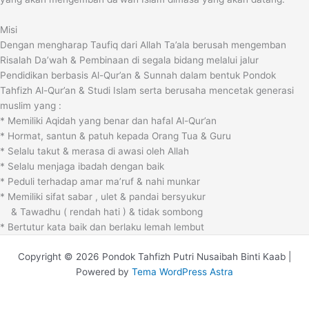
Misi
Dengan mengharap Taufiq dari Allah Ta’ala berusah mengemban
Risalah Da’wah & Pembinaan di segala bidang melalui jalur
Pendidikan berbasis Al-Qur’an & Sunnah dalam bentuk Pondok
Tahfizh Al-Qur’an & Studi Islam serta berusaha mencetak generasi
muslim yang :
* Memiliki Aqidah yang benar dan hafal Al-Qur’an
* Hormat, santun & patuh kepada Orang Tua & Guru
* Selalu takut & merasa di awasi oleh Allah
* Selalu menjaga ibadah dengan baik
* Peduli terhadap amar ma’ruf & nahi munkar
* Memiliki sifat sabar , ulet & pandai bersyukur
& Tawadhu ( rendah hati ) & tidak sombong
* Bertutur kata baik dan berlaku lemah lembut
Copyright © 2026 Pondok Tahfizh Putri Nusaibah Binti Kaab |
Powered by
Tema WordPress Astra