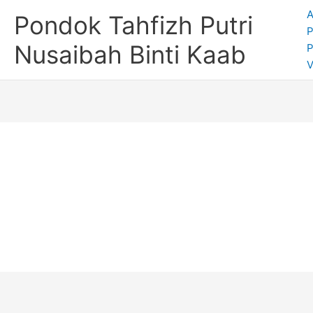
A
Pondok Tahfizh Putri
P
Nusaibah Binti Kaab
V