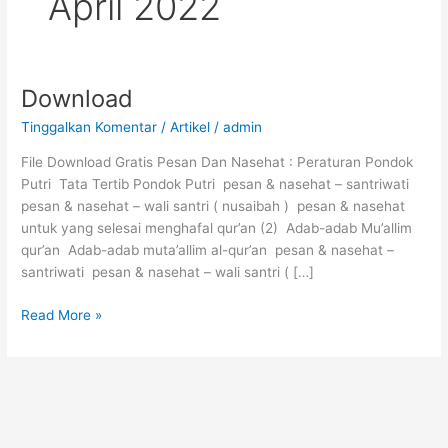
April 2022
Download
Tinggalkan Komentar
/
Artikel
/
admin
File Download Gratis Pesan Dan Nasehat : Peraturan Pondok
Putri Tata Tertib Pondok Putri pesan & nasehat – santriwati
pesan & nasehat – wali santri ( nusaibah ) pesan & nasehat
untuk yang selesai menghafal qur’an (2) Adab-adab Mu’allim
qur’an Adab-adab muta’allim al-qur’an pesan & nasehat –
santriwati pesan & nasehat – wali santri ( […]
Download
Read More »