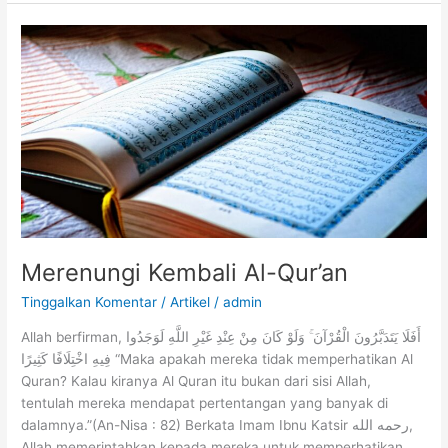
Akan
Tumbang
Merenungi Kembali Al-Qur’an
Tinggalkan Komentar
/
Artikel
/
admin
Allah berfirman, أَفَلَا يَتَدَبَّرُونَ الْقُرْآنَ ۚ وَلَوْ كَانَ مِنْ عِنْدِ غَيْرِ اللَّهِ لَوَجَدُوا
فِيهِ اخْتِلَافًا كَثِيرًا “Maka apakah mereka tidak memperhatikan Al
Quran? Kalau kiranya Al Quran itu bukan dari sisi Allah,
tentulah mereka mendapat pertentangan yang banyak di
dalamnya.”(An-Nisa : 82) Berkata Imam Ibnu Katsir رحمه الله,
Allah memerintahkan kepada mereka untuk memperhatikan