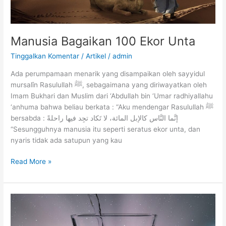
Manusia Bagaikan 100 Ekor Unta
Tinggalkan Komentar
/
Artikel
/
admin
Ada perumpamaan menarik yang disampaikan oleh sayyidul
mursalîn Rasulullah ﷺ, sebagaimana yang diriwayatkan oleh
Imam Bukhari dan Muslim dari ‘Abdullah bin ‘Umar radhiyallahu
‘anhuma bahwa beliau berkata : “Aku mendengar Rasulullah ﷺ
bersabda : إنَّما النَّاس كالإبل المائة، لا تَكاد تجِد فيها راحلةً
“Sesungguhnya manusia itu seperti seratus ekor unta, dan
nyaris tidak ada satupun yang kau
Manusia
Read More »
Bagaikan
100
Ekor
Unta