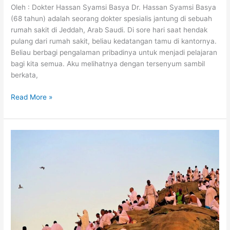
Oleh : Dokter Hassan Syamsi Basya Dr. Hassan Syamsi Basya
(68 tahun) adalah seorang dokter spesialis jantung di sebuah
rumah sakit di Jeddah, Arab Saudi. Di sore hari saat hendak
pulang dari rumah sakit, beliau kedatangan tamu di kantornya.
Beliau berbagi pengalaman pribadinya untuk menjadi pelajaran
bagi kita semua. Aku melihatnya dengan tersenyum sambil
berkata,
Keputusan
Read More »
Dokter
Bukan
Segalanya,
Jangan
Berputus
Asa
Dalam
Mengapai
Rahmat
Allah
Azza