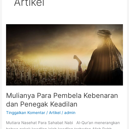
Artikel
Mulianya Para Pembela Kebenaran
dan Penegak Keadilan
Tinggalkan Komentar
/
Artikel
/
admin
Mutiara Nasehat Para Sahabat Nabi Al-Qur’an menerangkan
bahwa pokok keadilan ialah keadilan terhadap Allah Rabb