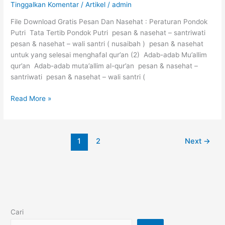
Tinggalkan Komentar
/
Artikel
/
admin
File Download Gratis Pesan Dan Nasehat : Peraturan Pondok
Putri Tata Tertib Pondok Putri pesan & nasehat – santriwati
pesan & nasehat – wali santri ( nusaibah ) pesan & nasehat
untuk yang selesai menghafal qur’an (2) Adab-adab Mu’allim
qur’an Adab-adab muta’allim al-qur’an pesan & nasehat –
santriwati pesan & nasehat – wali santri (
Download
Read More »
1
2
Next
→
Cari