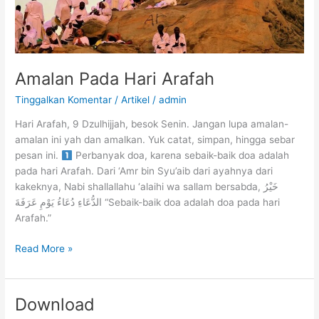
wa
jalla
Amalan Pada Hari Arafah
Tinggalkan Komentar
/
Artikel
/
admin
Hari Arafah, 9 Dzulhijjah, besok Senin. Jangan lupa amalan-
amalan ini yah dan amalkan. Yuk catat, simpan, hingga sebar
pesan ini.
Perbanyak doa, karena sebaik-baik doa adalah
pada hari Arafah. Dari ‘Amr bin Syu’aib dari ayahnya dari
kakeknya, Nabi shallallahu ‘alaihi wa sallam bersabda, خَيْرُ
الدُّعَاءِ دُعَاءُ يَوْمِ عَرَفَةَ “Sebaik-baik doa adalah doa pada hari
Arafah.”
Amalan
Read More »
Pada
Hari
Arafah
Download