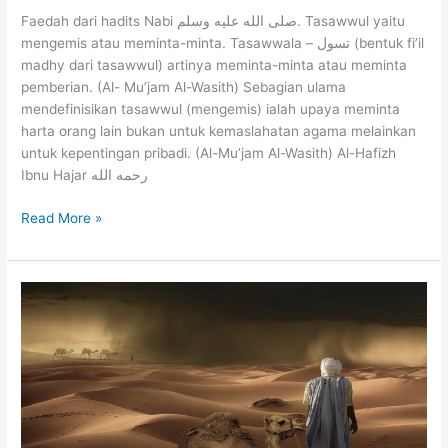
Faedah dari hadits Nabi صلى الله عليه وسلم. Tasawwul yaitu
mengemis atau meminta-minta. Tasawwala – تسول (bentuk fi’il
madhy dari tasawwul) artinya meminta-minta atau meminta
pemberian. (Al- Mu’jam Al-Wasith) Sebagian ulama
mendefinisikan tasawwul (mengemis) ialah upaya meminta
harta orang lain bukan untuk kemaslahatan agama melainkan
untuk kepentingan pribadi. (Al-Mu’jam Al-Wasith) Al-Hafizh
Ibnu Hajar رحمه الله
Fenomena
Read More »
Meminta-
Minta
Yang
Perlu
Diwaspadai