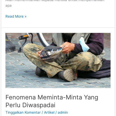
apa
Merenungi
Read More »
Kembali
Al-
Qur’an
Fenomena Meminta-Minta Yang
Perlu Diwaspadai
Tinggalkan Komentar
/
Artikel
/
admin