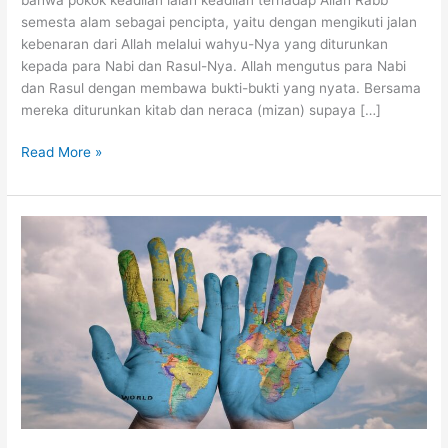
semesta alam sebagai pencipta, yaitu dengan mengikuti jalan
kebenaran dari Allah melalui wahyu-Nya yang diturunkan
kepada para Nabi dan Rasul-Nya. Allah mengutus para Nabi
dan Rasul dengan membawa bukti-bukti yang nyata. Bersama
mereka diturunkan kitab dan neraca (mizan) supaya […]
Mulianya
Read More »
Para
Pembela
Kebenaran
dan
Penegak
Keadilan