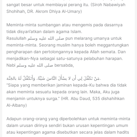
sangat besar untuk membiayai perang itu. (Siroh Nabawiyah
Shohihah, DR. Akrom Dhiya Al-Umary)
Meminta-minta sumbangan atau mengemis pada dasarnya
tidak disyari’atkan dalam agama Islam.
Rasulullah صلى الله عليه وسلم pun melarang umanya untuk
meminta-minta. Seorang muslim hanya boleh meggantungkan
pengharapan dan pertolongannya kepada Allah semata. Dan
menjadikan-Nya sebagai satu-satunya pelabuhan harapan.
Nabi صلى الله عليه وسلم bersabda,
مَنْ تَكَفَّلَ لِي أَن لا يسْأَلَ النَّاسَ شَيْئًا، وَأَتَكَفَّلُ لَهُ بالجَنَّة.
“Siapa yang memberikan jaminan kepada-Ku bahwa dia tidak
akan meminta sesuatu kepada orang lain. Maka, Aku juga
menjamin untuknya surga.” (HR. Abu Daud, 535 dishahihkan
Al-Albany)
Adapun orang-orang yang diperbolehkan untuk meminta-minta
dalam urusan dirinya sendiri bukan urusan kepentingan umum
atau kepentingan agama disebutkan secara jelas dalam hadits