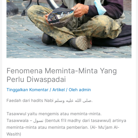
Fenomena Meminta-Minta Yang
Perlu Diwaspadai
Tinggalkan Komentar
/
Artikel
/ Oleh
admin
Faedah dari hadits Nabi صلى الله عليه وسلم.
Tasawwul yaitu mengemis atau meminta-minta.
Tasawwala – تسول (bentuk fi’il madhy dari tasawwul) artinya
meminta-minta atau meminta pemberian. (Al- Mu’jam Al-
Wasith)