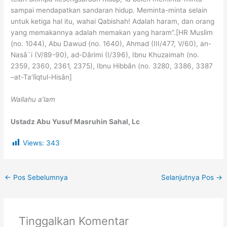
sampai mendapatkan sandaran hidup. Meminta-minta selain
untuk ketiga hal itu, wahai Qabishah! Adalah haram, dan orang
yang memakannya adalah memakan yang haram”.[HR Muslim
(no. 1044), Abu Dawud (no. 1640), Ahmad (III/477, V/60), an-
Nasâ`i (V/89-90), ad-Dârimi (I/396), Ibnu Khuzaimah (no.
2359, 2360, 2361, 2375), Ibnu Hibbân (no. 3280, 3386, 3387
–at-Ta’lîqtul-Hisân]
Wallahu a’lam
Ustadz Abu Yusuf Masruhin Sahal, Lc
Views:
343
←
Pos Sebelumnya
Selanjutnya Pos
→
Tinggalkan Komentar