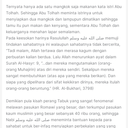
Ternyata hanya ada satu mangkok saja makanan kata istri Abu
Tolhah. Sehingga Abu Tolhah meminta istrinya untuk
menyiapkan dua mangkok dan lampupun dimatikan sehingga
tamu itu pun makan dan kenyang, sementara Abu Tolhah dan
keluarganya menahan lapar semalaman.
Pada keesokan harinya Rasulullah صلى الله عليه وسلم memuji
tindakan sahabatnya ini walaupun sahabatnya tidak bercerita,
“Tadi malam, Allah tertawa dan merasa kagum dengan
perbuatan kalian berdua. Lalu Allah menurunkan ayat dalam
Surah Al-Hasyr: 9, “…dan mereka mengutamakan (orang-
orang Muhajirin) atas diri mereka sendiri. Sekalipun mereka
sangat membutuhkan (atas apa yang mereka berikan). Dan
siapa yang dipelihara dari sifat kekikiran dirinya, mereka itulah
orang-orang beruntung.” (HR. Al-Bukhari, 3798)
Demikian pula kisah perang Tabuk yang sangat fenomenal
melawan pasukan Romawi yang besar, dan terkumpul pasukan
kaum muslimin yang besar sebanyak 40 ribu orang, sehingga
Nabi صلى الله عليه وسلم meneminta bantuan kepada para
sahabat untuk ber-infaq menyiapkan perbekalan yang yang