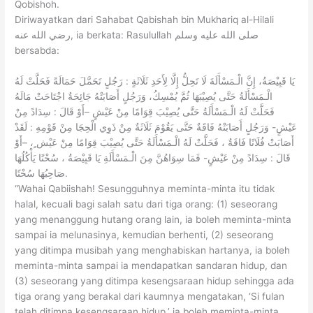
Qobishoh.
Diriwayatkan dari Sahabat Qabishah bin Mukhariq al-Hilali
رضي الله عنه, ia berkata: Rasulullah صلى الله عليه وسلم
bersabda:
يَا قَبِيْصَةُ، إِنَّ الْـمَسْأَلَةَ لَا تَحِلُّ إِلَّا لِأَحَدِ ثَلَاثَةٍ : رَجُلٍ تَحَمَّلَ حَمَالَةً فَحَلَّتْ لَهُ
الْـمَسْأَلَةُ حَتَّى يُصِيْبَهَا ثُمَّ يُمْسِكُ، وَرَجُلٍ أَصَابَتْهُ جَائِحَةٌ اجْتَاحَتْ مَالَهُ
فَحَلَّتْ لَهُ الْـمَسْأَلَةُ حَتَّى يُصِيْبَ قِوَامًا مِنْ عَيْشٍ –أَوْ قَالَ : سِدَادً مِنْ
عَيْشٍ- وَرَجُلٍ أَصَابَتْهُ فَاقَةٌ حَتَّى يَقُوْمَ ثَلَاثَةٌ مِنْ ذَوِي الْحِجَا مِنْ قَوْمِهِ : لَقَدْ
أَصَابَتْ فُلَانًا فَاقَةٌ ، فَحَلَّتْ لَهُ الْـمَسْأَلَةُ حَتَّى يُصِيْبَ قِوَامًا مِنْ عَيْش ٍ، –أَوْ
قَالَ : سِدَادً مِنْ عَيْشٍ- فَمَا سِوَاهُنَّ مِنَ الْـمَسْأَلَةِ يَا قَبِيْصَةُ ، سُحْتًا يَأْكُلُهَا
صَاحِبُهَا سُحْتًا.
“Wahai Qabiishah! Sesungguhnya meminta-minta itu tidak
halal, kecuali bagi salah satu dari tiga orang: (1) seseorang
yang menanggung hutang orang lain, ia boleh meminta-minta
sampai ia melunasinya, kemudian berhenti, (2) seseorang
yang ditimpa musibah yang menghabiskan hartanya, ia boleh
meminta-minta sampai ia mendapatkan sandaran hidup, dan
(3) seseorang yang ditimpa kesengsaraan hidup sehingga ada
tiga orang yang berakal dari kaumnya mengatakan, ‘Si fulan
telah ditimpa kesengsaraan hidup,’ ia boleh meminta-minta