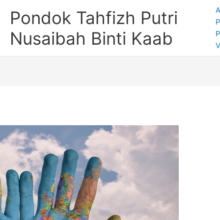
A
Pondok Tahfizh Putri
P
Nusaibah Binti Kaab
V