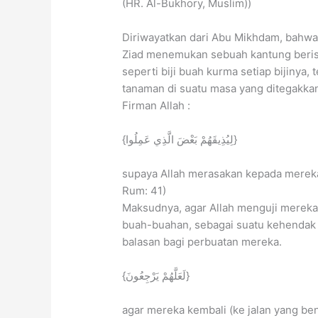
(HR. Al-Bukhory, Muslim))
Diriwayatkan dari Abu Mikhdam, bahwa 
Ziad menemukan sebuah kantung berisika
seperti biji buah kurma setiap bijinya, 
tanaman di suatu masa yang ditegakkan
Firman Allah :
{لِيُذِيقَهُمْ بَعْضَ الَّذِي عَمِلُوا}
supaya Allah merasakan kepada mereka 
Rum: 41)
Maksudnya, agar Allah menguji mereka 
buah-buahan, sebagai suatu kehendak d
balasan bagi perbuatan mereka.
{لَعَلَّهُمْ يَرْجِعُونَ}
agar mereka kembali (ke jalan yang ben