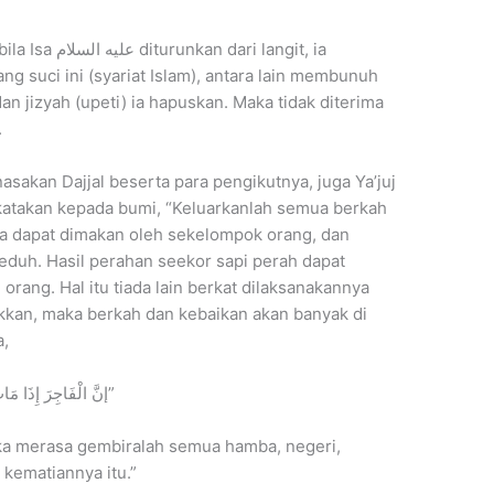
ari langit, ia
g suci ini (syariat Islam), antara lain membunuh
an jizyah (upeti) ia hapuskan. Maka tidak diterima
.
asakan Dajjal beserta para pengikutnya, juga Ya’juj
ikatakan kepada bumi, “Keluarkanlah semua berkah
a dapat dimakan oleh sekelompok orang, dan
teduh. Hasil perahan seekor sapi perah dapat
ang. Hal itu tiada lain berkat dilaksanakannya
akkan, maka berkah dan kebaikan akan banyak di
abda,
“إنَّ الْفَاجِرَ إِذَا مَاتَ تَسْتَرِيحُ مِنْهُ الْعِبَادُ وَالْبِلَادُ، وَالشَّجَرُ وَالدَّوَابُّ”
ka merasa gembiralah semua hamba, negeri,
ematiannya itu.”