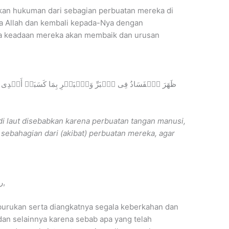
kan hukuman dari sebagian perbuatan mereka di
a Allah dan kembali kepada-Nya dengan
ya keadaan mereka akan membaik dan urusan
ظَهَرَ ٱلۡفَسَادُ فِی ٱلۡبَرِّ وَٱلۡبَحۡرِ بِمَا كَسَبَتۡ أَیۡدِی ٱلن
di laut disebabkan karena perbuatan tangan manusi,
ebahagian dari (akibat) perbuatan mereka, agar
Berkata DR. Wahbah Az-Zuhaili رحمه الله,
burukan serta diangkatnya segala keberkahan dan
an selainnya karena sebab apa yang telah