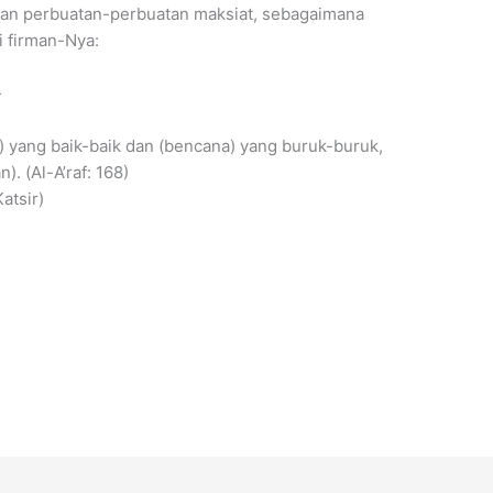
akan perbuatan-perbuatan maksiat, sebagaimana
i firman-Nya:
وَبَلَوْنَاهُمْ}
 yang baik-baik dan (bencana) yang buruk-buruk,
. (Al-A’raf: 168)
atsir)