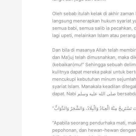
Oleh sebab itulah kelak di akhir zaman bila Isa عليه السلام diturunkan d
langsung menerapkan hukum syariat yan
semua babi, semua salib ia pecahkan, d
lagi upeti, melainkan Islam atau perang
Dan bila di masanya Allah telah membin
dan Ma’juj telah dimusnahkan, maka d
(kebaikan)mu!” Sehingga sebuah delim
kulitnya dapat mereka pakai untuk ber
mencukupi kebutuhan minum sejumlah or
syariat Islam. Manakala keadilan diteg
dapat. Nabi صلى الله عليه وسلم bers
“Apabila seorang pendurhaka mati, ma
pepohonan, dan hewan-hewan dengan k