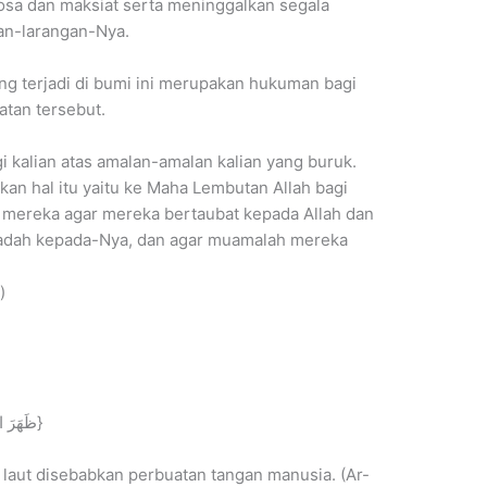
osa dan maksiat serta meninggalkan segala
an-larangan-Nya.
g terjadi di bumi ini merupakan hukuman bagi
tan tersebut.
 kalian atas amalan-amalan kalian yang buruk.
n hal itu yaitu ke Maha Lembutan Allah bagi
mereka agar mereka bertaubat kepada Allah dan
dah kepada-Nya, dan agar muamalah mereka
)
{ظَهَرَ الْفَسَادُ فِي الْبَرِّ وَالْبَحْرِ بِمَا كَسَبَتْ أَيْدِي النَّاسِ}
 laut disebabkan perbuatan tangan manusia. (Ar-