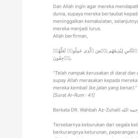
Dan Allah ingin agar mereka mendapat
dunia, supaya mereka bertaubat kepad
meninggalkan kemaksiatan, selanjutn
mereka menjadi lurus.
Allah berfirman,
َّاسِ لِیُذِیقَهُم بَعۡضَ ٱلَّذِی عَمِلُوا۟ لَعَلَّهُمۡ
یَرۡجِعُونَ.
“Telah nampak kerusakan di darat dan 
supay Allah merasakan kepada mereka s
mereka kembali (ke jalan yang benar).”
[Surat Ar-Rum : 41]
Tersebarnya keburukan dari segala ke
berkurangnya keturunan, peperangan d