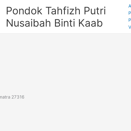
A
Pondok Tahfizh Putri
P
Nusaibah Binti Kaab
V
matra 27316