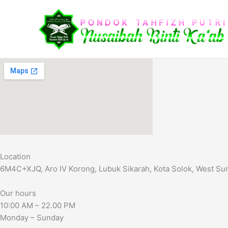
Lewati
ke
konten
Location
6M4C+XJQ, Aro IV Korong, Lubuk Sikarah, Kota Solok, West Su
Our hours
10:00 AM – 22.00 PM
Monday – Sunday